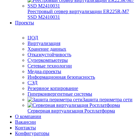
Реестровый сервер виртуализации ER225R-M7
SSD М2410031
Проекты
ЦОД
Виртуализация
Хранение данных
Отказоустойчивость
Суперкомпьютеры
Сетевые технологии
Медиа-проекты
Информационная безопасность
СЭД
Резервное копирование
Гиперконвергентные системы
Защита периметра сети
Серверная виртуализация Росплатформа
О компании
Вакансии
Контакты
Конфигураторы