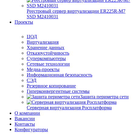
Реестровый сервер виртуализации ER225R-M7
SSD М2410031
Проекты
ЦОД
Виртуализация
Хранение данных
Отказоустойчивость
Суперкомпьютеры
Сетевые технологии
Медиа-проекты
Информационная безопасность
СЭД
Резервное копирование
Гиперконвергентные системы
Защита периметра сети
Серверная виртуализация Росплатформа
О компании
Вакансии
Контакты
Конфигураторы