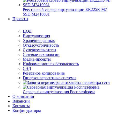
Реестровый сервер виртуализации ER225R-M7
SSD М2410031
Проекты
ЦОД
Виртуализация
Хранение данных
Отказоустойчивость
Суперкомпьютеры
Сетевые технологии
Медиа-проекты
Информационная безопасность
СЭД
Резервное копирование
Гиперконвергентные системы
Защита периметра сети
Серверная виртуализация Росплатформа
О компании
Вакансии
Контакты
Конфигураторы