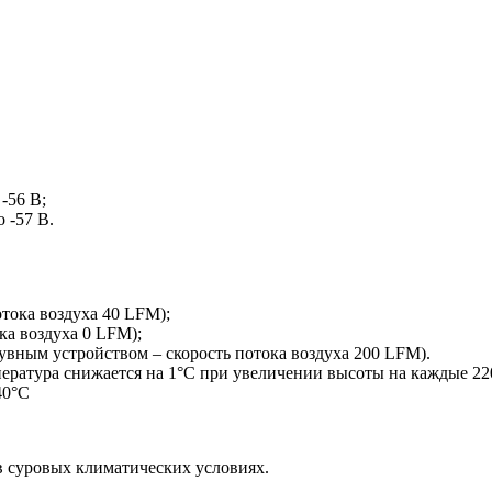
-56 В;
 -57 В.
отока воздуха 40 LFM);
ка воздуха 0 LFM);
дувным устройством – скорость потока воздуха 200 LFM).
пература снижается на 1°C при увеличении высоты на каждые 22
40°C
в суровых климатических условиях.