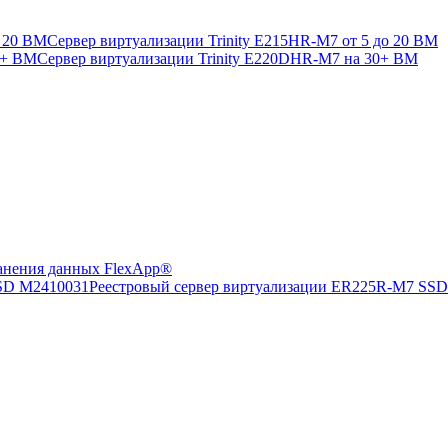
Сервер виртуализации Trinity E215HR-M7 от 5 до 20 ВМ
Сервер виртуализации Trinity E220DHR-M7 на 30+ ВМ
анения данных FlexApp®
Реестровый сервер виртуализации ER225R-M7 SS