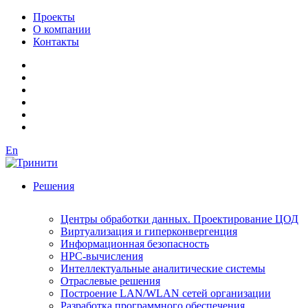
Проекты
О компании
Контакты
En
Решения
Центры обработки данных. Проектирование ЦОД
Виртуализация и гиперконвергенция
Информационная безопасность
HPC-вычисления
Интеллектуальные аналитические системы
Отраслевые решения
Построение LAN/WLAN сетей организации
Разработка программного обеспечения