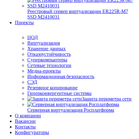
Реестровый сервер виртуализации ER225R-M7
SSD М2410031
Проекты
ЦОД
Виртуализация
Хранение данных
Отказоустойчивость
Суперкомпьютеры
Сетевые технологии
Медиа-проекты
Информационная безопасность
СЭД
Резервное копирование
Гиперконвергентные системы
Защита периметра сети
Серверная виртуализация Росплатформа
О компании
Вакансии
Контакты
Конфигураторы