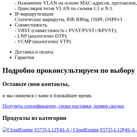
- Назначение VLAN на основе MAC-адресов, протоколов, 
- Трансляция тегов VLAN по схемам 1:1 и N:1.
IP-маршрутизация
Статические маршруты, RIP, RIPng, OSPF, OSPFv3
Совместимость
- VBST (совместимость с PVST/PVST+/RPVST);
- LNP (аналогично DTP);
- VCMP (аналогично VTP).
Доставка и оплата
Гарантия
Подробно проконсультируем по выбору 
Оставьте свои контакты,
и мы свяжемся с вами в ближайшее время.
Получить спецификацию, сроки поставки, размер скидки
Продукты из категории