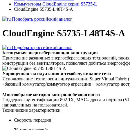
Коммутаторы CloudEngine серии S5735-L
CloudEngine S5735-L48T4S-A
Подобрать российский аналог
CloudEngine S5735-L48T4S-A
Подобрать российский аналог
Бесшумная энергосберегающая конструкция
Применение различных энергосберегающих технологий, таких 
конструкции без вентиляторов, позволяют добиться энергоэфф
Упрощенная эксплуатация и техобслуживание сети
Использование технологии виртуализации Super Virtual Fabric
«базовый коммутатор/коммутатор агрегации + коммутатор досту
Многообразие методов контроля безопасности
Поддержка аутентификации 802.1X, MAC-адреса и портала (VLAN
направленных на пользователей.
Технические характеристики
Скорость передачи
78 млн пакетов/с