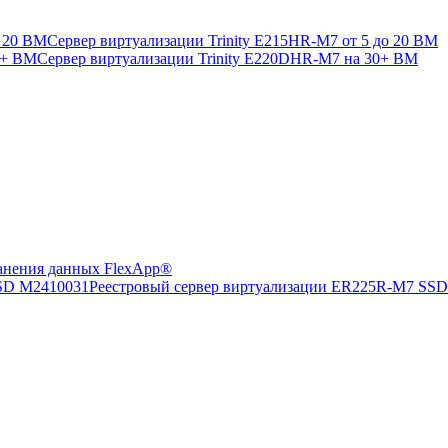
Сервер виртуализации Trinity E215HR-M7 от 5 до 20 ВМ
Сервер виртуализации Trinity E220DHR-M7 на 30+ ВМ
анения данных FlexApp®
Реестровый сервер виртуализации ER225R-M7 SS