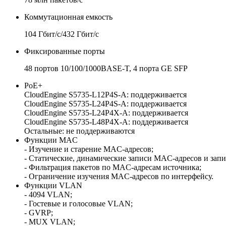
Коммутационная емкость
104 Гбит/с/432 Гбит/с
Фиксированные порты
48 портов 10/100/1000BASE-T, 4 порта GE SFP
PoE+
CloudEngine S5735-L12P4S-A: поддерживается
CloudEngine S5735-L24P4S-A: поддерживается
CloudEngine S5735-L24P4X-A: поддерживается
CloudEngine S5735-L48P4X-A: поддерживается
Остальные: не поддерживаются
Функции MAC
- Изучение и старение MAC-адресов;
- Статические, динамические записи MAC-адресов и запи
- Фильтрация пакетов по MAC-адресам источника;
- Ограничение изучения MAC-адресов по интерфейсу.
Функции VLAN
- 4094 VLAN;
- Гостевые и голосовые VLAN;
- GVRP;
- MUX VLAN;