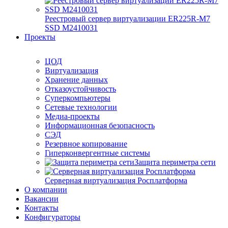
Реестровый сервер виртуализации ER225R-M7
SSD М2410031
Проекты
ЦОД
Виртуализация
Хранение данных
Отказоустойчивость
Суперкомпьютеры
Сетевые технологии
Медиа-проекты
Информационная безопасность
СЭД
Резервное копирование
Гиперконвергентные системы
Защита периметра сети
Серверная виртуализация Росплатформа
О компании
Вакансии
Контакты
Конфигураторы