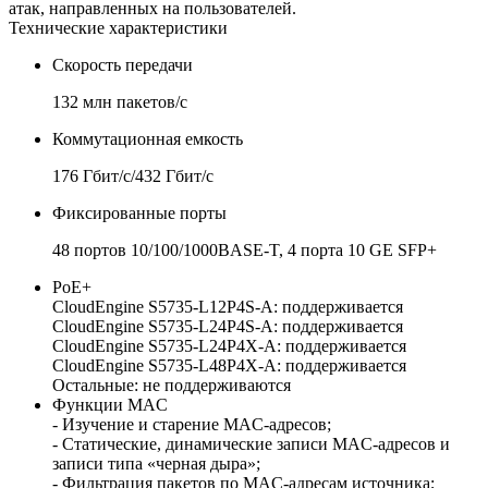
атак, направленных на пользователей.
Технические характеристики
Скорость передачи
132 млн пакетов/с
Коммутационная емкость
176 Гбит/с/432 Гбит/с
Фиксированные порты
48 портов 10/100/1000BASE-T, 4 порта 10 GE SFP+
PoE+
CloudEngine S5735-L12P4S-A: поддерживается
CloudEngine S5735-L24P4S-A: поддерживается
CloudEngine S5735-L24P4X-A: поддерживается
CloudEngine S5735-L48P4X-A: поддерживается
Остальные: не поддерживаются
Функции MAC
- Изучение и старение MAC-адресов;
- Статические, динамические записи MAC-адресов и
записи типа «черная дыра»;
- Фильтрация пакетов по MAC-адресам источника;