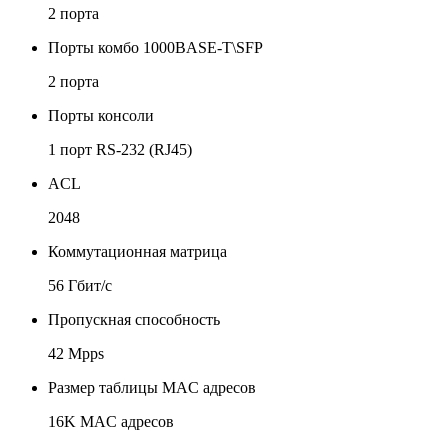
2 порта
Порты комбо 1000BASE-T\SFP
2 порта
Порты консоли
1 порт RS-232 (RJ45)
ACL
2048
Коммутационная матрица
56 Гбит/с
Пропускная способность
42 Mpps
Размер таблицы MAC адресов
16K MAC адресов