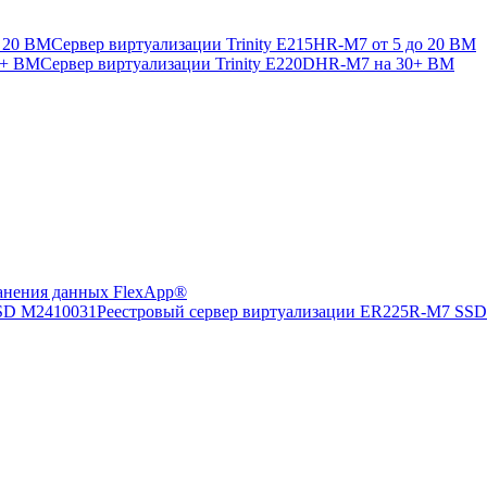
Сервер виртуализации Trinity E215HR-M7 от 5 до 20 ВМ
Сервер виртуализации Trinity E220DHR-M7 на 30+ ВМ
анения данных FlexApp®
Реестровый сервер виртуализации ER225R-M7 SS