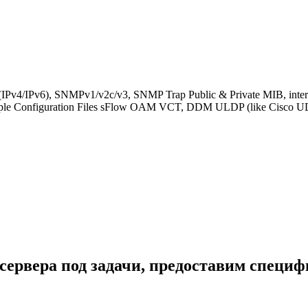
H (IPv4/IPv6), SNMPv1/v2c/v3, SNMP Trap Public & Private MIB, i
ultiple Configuration Files sFlow OAM VCT, DDM ULDP (like Ci
сервера под задачи, предоставим специ