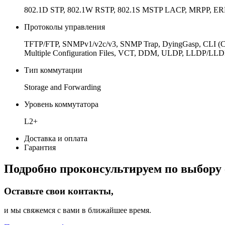
802.1D STP, 802.1W RSTP, 802.1S MSTP LACP, MRPP, E
Протоколы управления
TFTP/FTP, SNMPv1/v2c/v3, SNMP Trap, DyingGasp, CLI (Cons
Multiple Configuration Files, VCT, DDM, ULDP, LLDP/L
Тип коммутации
Storage and Forwarding
Уровень коммутатора
L2+
Доставка и оплата
Гарантия
Подробно проконсультируем по выбору 
Оставьте свои контакты,
и мы свяжемся с вами в ближайшее время.