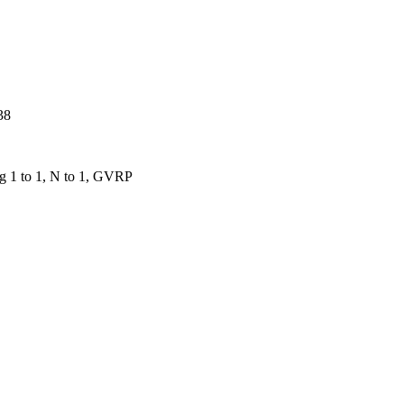
38
1 to 1, N to 1, GVRP