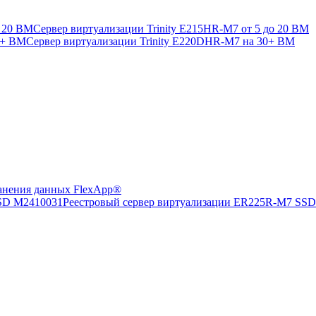
Сервер виртуализации Trinity E215HR-M7 от 5 до 20 ВМ
Сервер виртуализации Trinity E220DHR-M7 на 30+ ВМ
анения данных FlexApp®
Реестровый сервер виртуализации ER225R-M7 SS