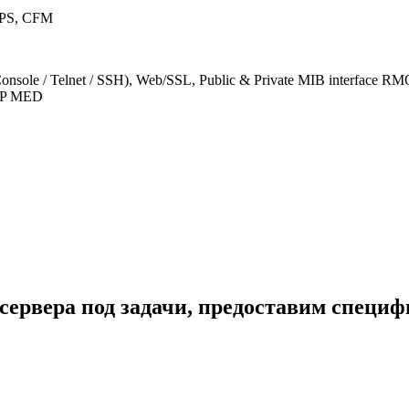
RPS, CFM
ole / Telnet / SSH), Web/SSL, Public & Private MIB interface RMO
LDP MED
сервера под задачи, предоставим специ