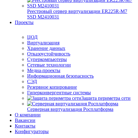
Реестровый сервер виртуализации ER225R-M7
SSD М2410031
Проекты
ЦОД
Виртуализация
Хранение данных
Отказоустойчивость
Суперкомпьютеры
Сетевые технологии
Медиа-проекты
Информационная безопасность
СЭД
Резервное копирование
Гиперконвергентные системы
Защита периметра сети
Серверная виртуализация Росплатформа
О компании
Вакансии
Контакты
Конфигураторы