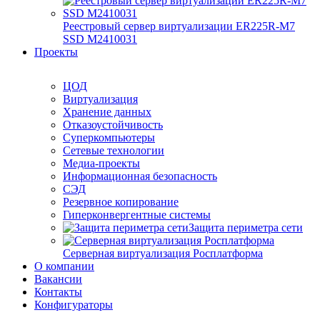
Реестровый сервер виртуализации ER225R-M7
SSD М2410031
Проекты
ЦОД
Виртуализация
Хранение данных
Отказоустойчивость
Суперкомпьютеры
Сетевые технологии
Медиа-проекты
Информационная безопасность
СЭД
Резервное копирование
Гиперконвергентные системы
Защита периметра сети
Серверная виртуализация Росплатформа
О компании
Вакансии
Контакты
Конфигураторы