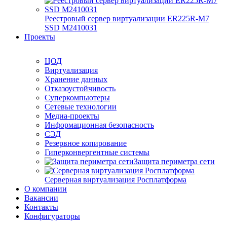
Реестровый сервер виртуализации ER225R-M7
SSD М2410031
Проекты
ЦОД
Виртуализация
Хранение данных
Отказоустойчивость
Суперкомпьютеры
Сетевые технологии
Медиа-проекты
Информационная безопасность
СЭД
Резервное копирование
Гиперконвергентные системы
Защита периметра сети
Серверная виртуализация Росплатформа
О компании
Вакансии
Контакты
Конфигураторы