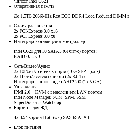
Чипсет Intel C621
Оперативная память
До 1,5ТБ 2666MHz Reg ECC DDR4 Load Reduced DIMM в
Слоты расширения
2х PCI-Express 3.0 x16
2х PCI-Express 3.0 x8
Интегрированный рэйд-контроллер
Intel C620 для 10 SATA3 (6Гбит/с) портов;
RAID 0,1,5,10
Сеть/Видео/Аудио
2x 10Гбит/с сетевых порта (10G SFP+ ports)
2x 1Гбит/с сетевых порта (2x RJ-45)
Интегрированное видео AST2500 (1x VGA)
Управление
IPMI 2.0 + KVM с выделенным LAN портом
Intel Node Manager, SUM, SPM, SSM
SuperDoctor 5, Watchdog
Корзины для ЖД
4x 3.5" корзин Hot-Swap SAS3/SATA3
Блок питания