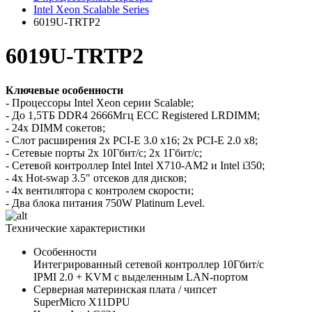
Intel Xeon Scalable Series
6019U-TRTP2
6019U-TRTP2
Ключевые особенности
- Процессоры Intel Xeon серии Scalable;
- До 1,5TБ DDR4 2666Мгц ECC Registered LRDIMM;
- 24x DIMM сокетов;
- Слот расширения 2x PCI-E 3.0 x16; 2x PCI-E 2.0 x8;
- Сетевые порты 2x 10Гбит/с; 2x 1Гбит/с;
- Сетевой контроллер Intel Intel X710-AM2 и Intel i350;
- 4x Hot-swap 3.5" отсеков для дисков;
- 4x вентилятора с контролем скорости;
- Два блока питания 750W Platinum Level.
Технические характеристики
Особенности
Интегрированный сетевой контроллер 10Гбит/с
IPMI 2.0 + KVM с выделенным LAN-портом
Серверная материнская плата / чипсет
SuperMicro X11DPU