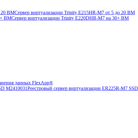
Сервер виртуализации Trinity E215HR-M7 от 5 до 20 ВМ
Сервер виртуализации Trinity E220DHR-M7 на 30+ ВМ
анения данных FlexApp®
Реестровый сервер виртуализации ER225R-M7 SS