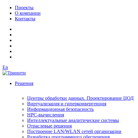
Проекты
О компании
Контакты
En
Решения
Центры обработки данных. Проектирование ЦОД
Виртуализация и гиперконвергенция
Информационная безопасность
HPC-вычисления
Интеллектуальные аналитические системы
Отраслевые решения
Построение LAN/WLAN сетей организации
Разработка программного обеспечения