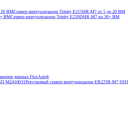
Сервер виртуализации Trinity E215HR-M7 от 5 до 20 ВМ
Сервер виртуализации Trinity E220DHR-M7 на 30+ ВМ
анения данных FlexApp®
Реестровый сервер виртуализации ER225R-M7 SS