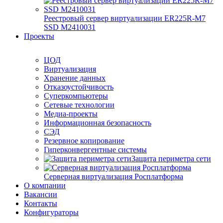
Реестровый сервер виртуализации ER225R-M7
SSD М2410031
Проекты
ЦОД
Виртуализация
Хранение данных
Отказоустойчивость
Суперкомпьютеры
Сетевые технологии
Медиа-проекты
Информационная безопасность
СЭД
Резервное копирование
Гиперконвергентные системы
Защита периметра сети
Серверная виртуализация Росплатформа
О компании
Вакансии
Контакты
Конфигураторы