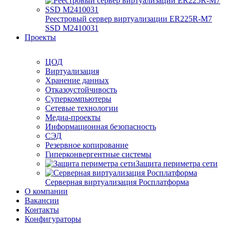
Реестровый сервер виртуализации ER225R-M7
SSD М2410031
Проекты
ЦОД
Виртуализация
Хранение данных
Отказоустойчивость
Суперкомпьютеры
Сетевые технологии
Медиа-проекты
Информационная безопасность
СЭД
Резервное копирование
Гиперконвергентные системы
Защита периметра сети
Серверная виртуализация Росплатформа
О компании
Вакансии
Контакты
Конфигураторы