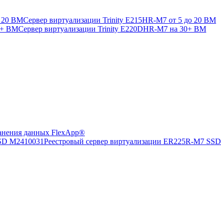
Сервер виртуализации Trinity E215HR-M7 от 5 до 20 ВМ
Сервер виртуализации Trinity E220DHR-M7 на 30+ ВМ
анения данных FlexApp®
Реестровый сервер виртуализации ER225R-M7 SS