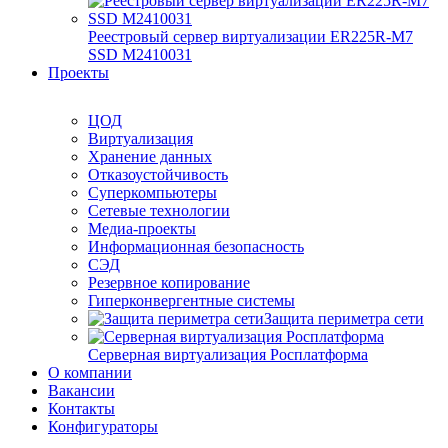
Реестровый сервер виртуализации ER225R-M7
SSD М2410031
Проекты
ЦОД
Виртуализация
Хранение данных
Отказоустойчивость
Суперкомпьютеры
Сетевые технологии
Медиа-проекты
Информационная безопасность
СЭД
Резервное копирование
Гиперконвергентные системы
Защита периметра сети
Серверная виртуализация Росплатформа
О компании
Вакансии
Контакты
Конфигураторы