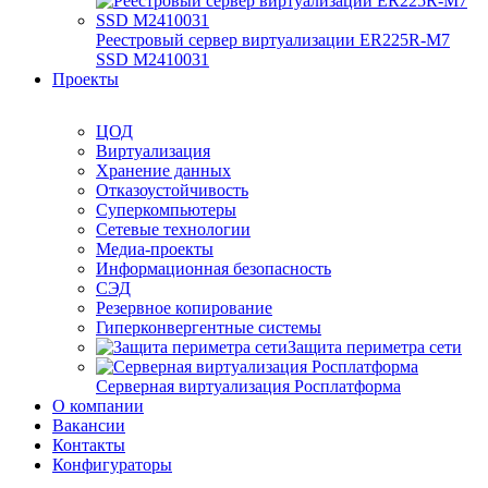
Реестровый сервер виртуализации ER225R-M7
SSD М2410031
Проекты
ЦОД
Виртуализация
Хранение данных
Отказоустойчивость
Суперкомпьютеры
Сетевые технологии
Медиа-проекты
Информационная безопасность
СЭД
Резервное копирование
Гиперконвергентные системы
Защита периметра сети
Серверная виртуализация Росплатформа
О компании
Вакансии
Контакты
Конфигураторы