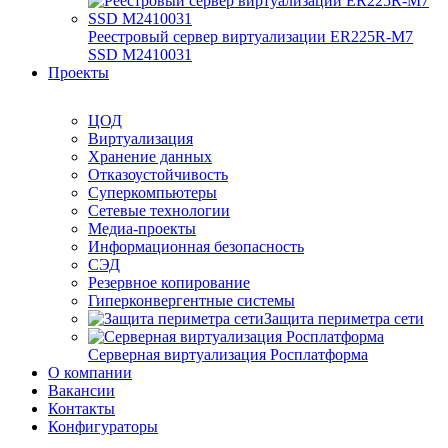
Реестровый сервер виртуализации ER225R-M7
SSD М2410031
Проекты
ЦОД
Виртуализация
Хранение данных
Отказоустойчивость
Суперкомпьютеры
Сетевые технологии
Медиа-проекты
Информационная безопасность
СЭД
Резервное копирование
Гиперконвергентные системы
Защита периметра сети
Серверная виртуализация Росплатформа
О компании
Вакансии
Контакты
Конфигураторы