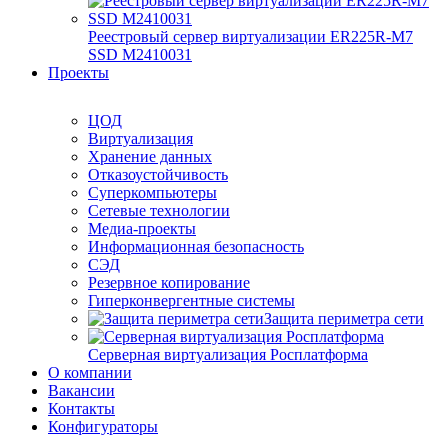
Реестровый сервер виртуализации ER225R-M7
SSD М2410031
Проекты
ЦОД
Виртуализация
Хранение данных
Отказоустойчивость
Суперкомпьютеры
Сетевые технологии
Медиа-проекты
Информационная безопасность
СЭД
Резервное копирование
Гиперконвергентные системы
Защита периметра сети
Серверная виртуализация Росплатформа
О компании
Вакансии
Контакты
Конфигураторы