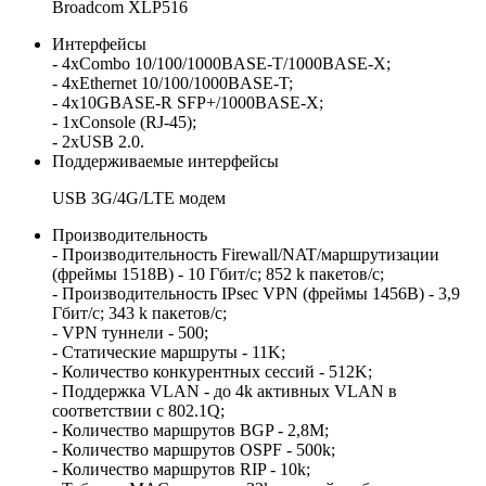
Broadcom XLP516
Интерфейсы
- 4xCombo 10/100/1000BASE-T/1000BASE-X;
- 4xEthernet 10/100/1000BASE-T;
- 4x10GBASE-R SFP+/1000BASE-X;
- 1xConsole (RJ-45);
- 2xUSB 2.0.
Поддерживаемые интерфейсы
USB 3G/4G/LTE модем
Производительность
- Производительность Firewall/NAT/маршрутизации
(фреймы 1518B) - 10 Гбит/с; 852 k пакетов/с;
- Производительность IPsec VPN (фреймы 1456B) - 3,9
Гбит/с; 343 k пакетов/с;
- VPN туннели - 500;
- Статические маршруты - 11K;
- Количество конкурентных сессий - 512K;
- Поддержка VLAN - до 4k активных VLAN в
соответствии с 802.1Q;
- Количество маршрутов BGP - 2,8M;
- Количество маршрутов OSPF - 500k;
- Количество маршрутов RIP - 10k;