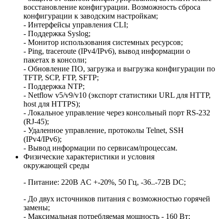
восстановление конфигурации. Возможность сброса
конфигурации к заводским настройкам;
- Интерфейсы управления CLI;
- Поддержка Syslog;
- Монитор использования системных ресурсов;
- Ping, traceroute (IPv4/IPv6), вывод информации о
пакетах в консоли;
- Обновление ПО, загрузка и выгрузка конфигурации по
TFTP, SCP, FTP, SFTP;
- Поддержка NTP;
- Netflow v5/v9/v10 (экспорт статистики URL для HTTP,
host для HTTPS);
- Локальное управление через консольный порт RS-232
(RJ-45);
- Удаленное управление, протоколы Telnet, SSH
(IPv4/IPv6);
- Вывод информации по сервисам/процессам.
Физические характеристики и условия
окружающей среды
- Питание: 220В AC +-20%, 50 Гц, -36..-72В DC;
- До двух источников питания с возможностью горячей
замены;
- Максимальная потребляемая мощность - 160 Вт;