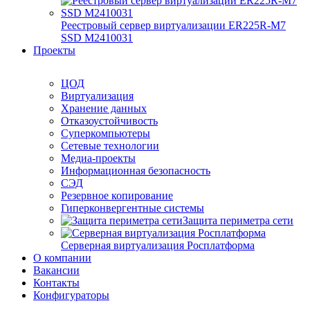
Реестровый сервер виртуализации ER225R-M7
SSD М2410031
Проекты
ЦОД
Виртуализация
Хранение данных
Отказоустойчивость
Суперкомпьютеры
Сетевые технологии
Медиа-проекты
Информационная безопасность
СЭД
Резервное копирование
Гиперконвергентные системы
Защита периметра сети
Серверная виртуализация Росплатформа
О компании
Вакансии
Контакты
Конфигураторы