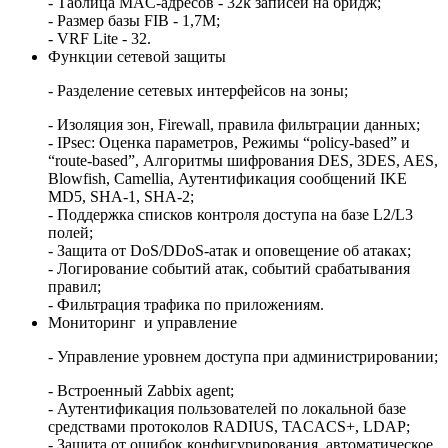
- Таблица MAC-адресов - 32k записей на бридж;
- Размер базы FIB - 1,7M;
- VRF Lite - 32.
Функции сетевой защиты
- Разделение сетевых интерфейсов на зоны;
- Изоляция зон, Firewall, правила фильтрации данных;
- IPsec: Оценка параметров, Режимы “policy-based” и
“route-based”, Алгоритмы шифрования DES, 3DES, AES,
Blowfish, Camellia, Аутентификация сообщений IKE
MD5, SHA-1, SHA-2;
- Поддержка списков контроля доступа на базе L2/L3
полей;
- Защита от DoS/DDoS-атак и оповещение об атаках;
- Логирование событий атак, событий срабатывания
правил;
- Фильтрация трафика по приложениям.
Мониторинг и управление
- Управление уровнем доступа при администрировании;
- Встроенный Zabbix agent;
- Аутентификация пользователей по локальной базе
средствами протоколов RADIUS, TACACS+, LDAP;
- Защита от ошибок конфигурирования, автоматическое