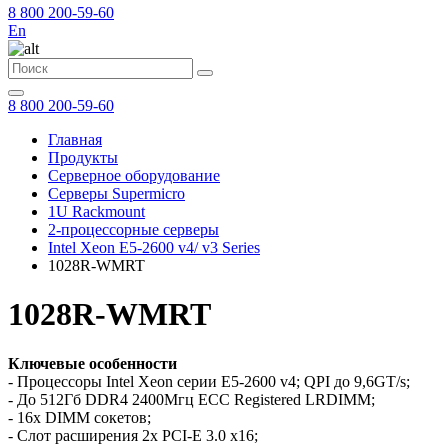
8 800 200-59-60
En
8 800 200-59-60
Главная
Продукты
Серверное оборудование
Серверы Supermicro
1U Rackmount
2-процессорные серверы
Intel Xeon E5-2600 v4/ v3 Series
1028R-WMRT
1028R-WMRT
Ключевые особенности
- Процессоры Intel Xeon серии E5-2600 v4; QPI до 9,6GT/s;
- До 512Гб DDR4 2400Мгц ECC Registered LRDIMM;
- 16x DIMM сокетов;
- Слот расширения 2x PCI-E 3.0 x16;