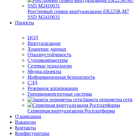
Реестровый сервер виртуализации ER225R-M7
SSD М2410031
Проекты
ЦОД
Виртуализация
Хранение данных
Отказоустойчивость
Суперкомпьютеры
Сетевые технологии
Медиа-проекты
Информационная безопасность
СЭД
Резервное копирование
Гиперконвергентные системы
Защита периметра сети
Серверная виртуализация Росплатформа
О компании
Вакансии
Контакты
Конфигураторы