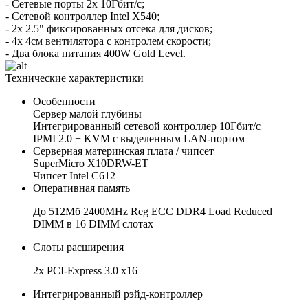
- Сетевые порты 2x 10Гбит/с;
- Сетевой контроллер Intel X540;
- 2x 2.5" фиксированных отсека для дисков;
- 4x 4см вентилятора с контролем скорости;
- Два блока питания 400W Gold Level.
Технические характеристики
Особенности
Сервер малой глубины
Интегрированный сетевой контроллер 10Гбит/с
IPMI 2.0 + KVM с выделенным LAN-портом
Серверная материнская плата / чипсет
SuperMicro X10DRW-ET
Чипсет Intel C612
Оперативная память
До 512Мб 2400MHz Reg ECC DDR4 Load Reduced
DIMM в 16 DIMM слотах
Слоты расширения
2х PCI-Express 3.0 x16
Интегрированный рэйд-контроллер