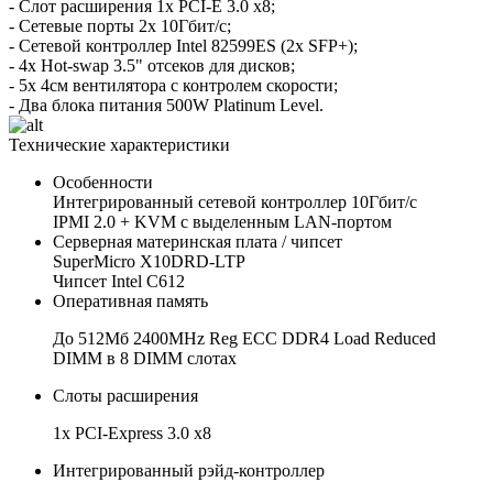
- Слот расширения 1x PCI-E 3.0 x8;
- Сетевые порты 2x 10Гбит/с;
- Сетевой контроллер Intel 82599ES (2x SFP+);
- 4x Hot-swap 3.5" отсеков для дисков;
- 5x 4см вентилятора с контролем скорости;
- Два блока питания 500W Platinum Level.
Технические характеристики
Особенности
Интегрированный сетевой контроллер 10Гбит/с
IPMI 2.0 + KVM с выделенным LAN-портом
Серверная материнская плата / чипсет
SuperMicro X10DRD-LTP
Чипсет Intel C612
Оперативная память
До 512Мб 2400MHz Reg ECC DDR4 Load Reduced
DIMM в 8 DIMM слотах
Слоты расширения
1х PCI-Express 3.0 x8
Интегрированный рэйд-контроллер