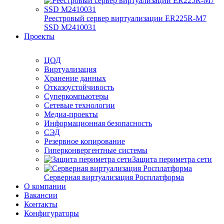
Реестровый сервер виртуализации ER225R-M7
SSD М2410031
Проекты
ЦОД
Виртуализация
Хранение данных
Отказоустойчивость
Суперкомпьютеры
Сетевые технологии
Медиа-проекты
Информационная безопасность
СЭД
Резервное копирование
Гиперконвергентные системы
Защита периметра сети
Серверная виртуализация Росплатформа
О компании
Вакансии
Контакты
Конфигураторы