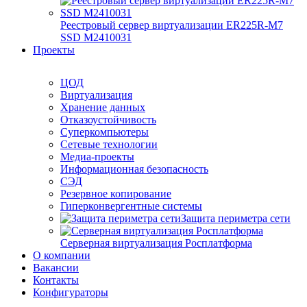
Реестровый сервер виртуализации ER225R-M7
SSD М2410031
Проекты
ЦОД
Виртуализация
Хранение данных
Отказоустойчивость
Суперкомпьютеры
Сетевые технологии
Медиа-проекты
Информационная безопасность
СЭД
Резервное копирование
Гиперконвергентные системы
Защита периметра сети
Серверная виртуализация Росплатформа
О компании
Вакансии
Контакты
Конфигураторы