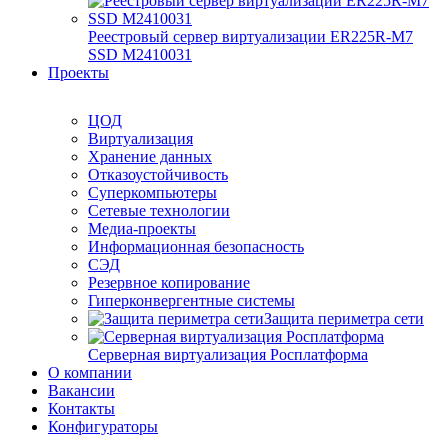
Реестровый сервер виртуализации ER225R-M7
SSD М2410031
Проекты
ЦОД
Виртуализация
Хранение данных
Отказоустойчивость
Суперкомпьютеры
Сетевые технологии
Медиа-проекты
Информационная безопасность
СЭД
Резервное копирование
Гиперконвергентные системы
Защита периметра сети
Серверная виртуализация Росплатформа
О компании
Вакансии
Контакты
Конфигураторы