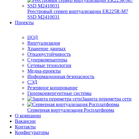
Реестровый сервер виртуализации ER225R-M7
SSD М2410031
Проекты
ЦОД
Виртуализация
Хранение данных
Отказоустойчивость
Суперкомпьютеры
Сетевые технологии
Медиа-проекты
Информационная безопасность
СЭД
Резервное копирование
Гиперконвергентные системы
Защита периметра сети
Серверная виртуализация Росплатформа
О компании
Вакансии
Контакты
Конфигураторы