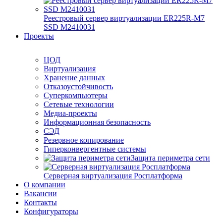
Реестровый сервер виртуализации ER225R-M7
SSD М2410031
Проекты
ЦОД
Виртуализация
Хранение данных
Отказоустойчивость
Суперкомпьютеры
Сетевые технологии
Медиа-проекты
Информационная безопасность
СЭД
Резервное копирование
Гиперконвергентные системы
Защита периметра сети
Серверная виртуализация Росплатформа
О компании
Вакансии
Контакты
Конфигураторы