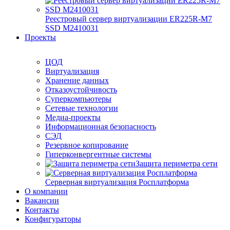
Реестровый сервер виртуализации ER225R-M7
SSD М2410031
Проекты
ЦОД
Виртуализация
Хранение данных
Отказоустойчивость
Суперкомпьютеры
Сетевые технологии
Медиа-проекты
Информационная безопасность
СЭД
Резервное копирование
Гиперконвергентные системы
Защита периметра сети
Серверная виртуализация Росплатформа
О компании
Вакансии
Контакты
Конфигураторы