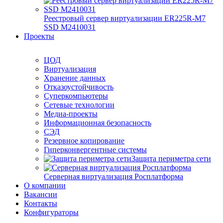
Реестровый сервер виртуализации ER225R-M7
SSD М2410031
Проекты
ЦОД
Виртуализация
Хранение данных
Отказоустойчивость
Суперкомпьютеры
Сетевые технологии
Медиа-проекты
Информационная безопасность
СЭД
Резервное копирование
Гиперконвергентные системы
Защита периметра сети
Серверная виртуализация Росплатформа
О компании
Вакансии
Контакты
Конфигураторы