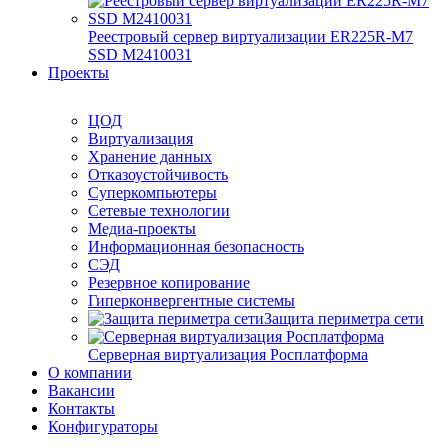
Реестровый сервер виртуализации ER225R-M7
SSD М2410031
Проекты
ЦОД
Виртуализация
Хранение данных
Отказоустойчивость
Суперкомпьютеры
Сетевые технологии
Медиа-проекты
Информационная безопасность
СЭД
Резервное копирование
Гиперконвергентные системы
Защита периметра сети
Серверная виртуализация Росплатформа
О компании
Вакансии
Контакты
Конфигураторы