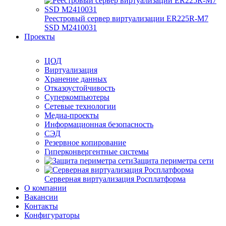
Реестровый сервер виртуализации ER225R-M7
SSD М2410031
Проекты
ЦОД
Виртуализация
Хранение данных
Отказоустойчивость
Суперкомпьютеры
Сетевые технологии
Медиа-проекты
Информационная безопасность
СЭД
Резервное копирование
Гиперконвергентные системы
Защита периметра сети
Серверная виртуализация Росплатформа
О компании
Вакансии
Контакты
Конфигураторы