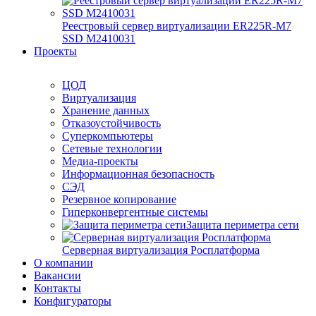
Реестровый сервер виртуализации ER225R-M7
SSD М2410031
Проекты
ЦОД
Виртуализация
Хранение данных
Отказоустойчивость
Суперкомпьютеры
Сетевые технологии
Медиа-проекты
Информационная безопасность
СЭД
Резервное копирование
Гиперконвергентные системы
Защита периметра сети
Серверная виртуализация Росплатформа
О компании
Вакансии
Контакты
Конфигураторы