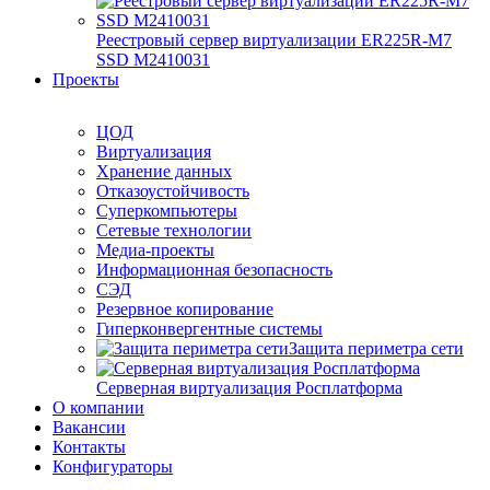
Реестровый сервер виртуализации ER225R-M7
SSD М2410031
Проекты
ЦОД
Виртуализация
Хранение данных
Отказоустойчивость
Суперкомпьютеры
Сетевые технологии
Медиа-проекты
Информационная безопасность
СЭД
Резервное копирование
Гиперконвергентные системы
Защита периметра сети
Серверная виртуализация Росплатформа
О компании
Вакансии
Контакты
Конфигураторы