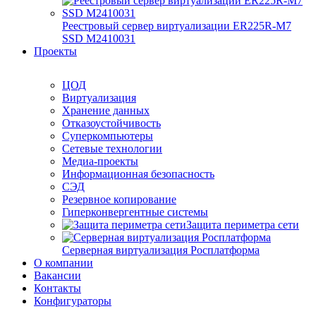
Реестровый сервер виртуализации ER225R-M7
SSD М2410031
Проекты
ЦОД
Виртуализация
Хранение данных
Отказоустойчивость
Суперкомпьютеры
Сетевые технологии
Медиа-проекты
Информационная безопасность
СЭД
Резервное копирование
Гиперконвергентные системы
Защита периметра сети
Серверная виртуализация Росплатформа
О компании
Вакансии
Контакты
Конфигураторы