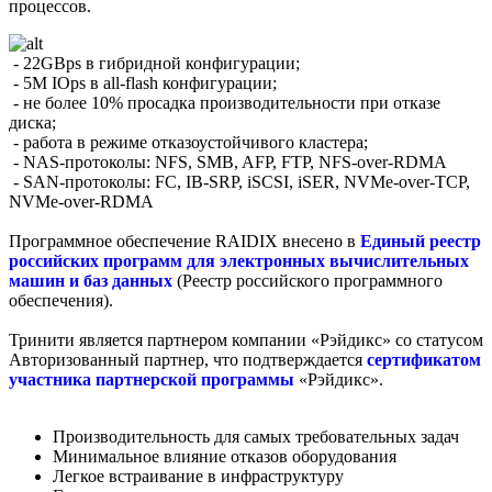
процессов.
- 22GBps в гибридной конфигурации;
- 5M IOps в all-flash конфигурации;
- не более 10% просадка производительности при отказе
диска;
- работа в режиме отказоустойчивого кластера;
- NAS-протоколы: NFS, SMB, AFP, FTP, NFS-over-RDMA
- SAN-протоколы: FC, IB-SRP, iSCSI, iSER, NVMe-over-TCP,
NVMe-over-RDMA
Программное обеспечение RAIDIX внесено в
Единый реестр
российских программ для электронных вычислительных
машин и баз данных
(Реестр российского программного
обеспечения).
Тринити является партнером компании «Рэйдикс» со статусом
Авторизованный партнер, что подтверждается
сертификатом
участника партнерской программы
«Рэйдикс».
Производительность для самых требовательных задач
Минимальное влияние отказов оборудования
Легкое встраивание в инфраструктуру