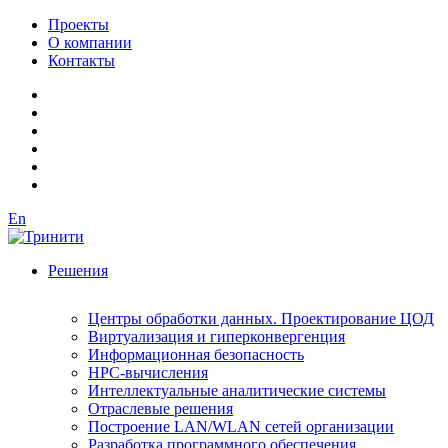
Проекты
О компании
Контакты
En
Решения
Центры обработки данных. Проектирование ЦОД
Виртуализация и гиперконвергенция
Информационная безопасность
HPC-вычисления
Интеллектуальные аналитические системы
Отраслевые решения
Построение LAN/WLAN сетей организации
Разработка программного обеспечения