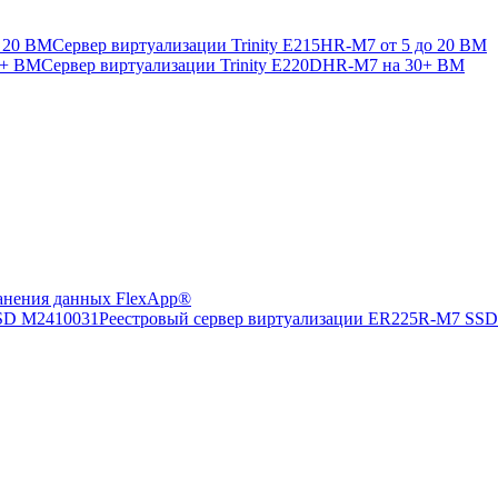
Сервер виртуализации Trinity E215HR-M7 от 5 до 20 ВМ
Сервер виртуализации Trinity E220DHR-M7 на 30+ ВМ
анения данных FlexApp®
Реестровый сервер виртуализации ER225R-M7 SS