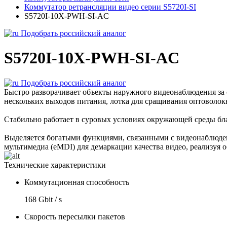
Коммутатор ретрансляции видео серии S5720I-SI
S5720I-10X-PWH-SI-AC
Подобрать российский аналог
S5720I-10X-PWH-SI-AC
Подобрать российский аналог
Быстро разворачивает объекты наружного видеонаблюдения за 
нескольких выходов питания, лотка для сращивания оптоволокн
Стабильно работает в суровых условиях окружающей среды благо
Выделяется богатыми функциями, связанными с видеонаблюден
мультимедиа (eMDI) для демаркации качества видео, реализу
Технические характеристики
Коммутационная способность
168 Gbit / s
Скорость пересылки пакетов